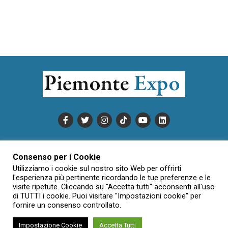
PUBBLICITÀ
INFORMATIVA COOKIE
Consenso per i Cookie
INFORMATIVA SULLA PRIVACY
Utilizziamo i cookie sul nostro sito Web per offrirti
CONDIZIONI DI UTILIZZO
DATI SOCIETARI
NOVAJO
l'esperienza più pertinente ricordando le tue preferenze e le
visite ripetute. Cliccando su "Accetta tutti" acconsenti all'uso
CREDITS
CONTATTTI
di TUTTI i cookie. Puoi visitare "Impostazioni cookie" per
fornire un consenso controllato.
Impostazione Cookie
Accetta Tutti
Creative Commons Attribuzione - Non commerciale - Non opere