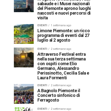
sabaude e i Musei nazionali
del Piemonte aprono luoghi
nascosti e nuovi percorsi di
visita
EVENTI
1 settimana ago
Limone Piemonte: un ricco
programma di eventi dal 27
luglio al 2 agosto
EVENTI
2 settimane ago
Attraverso Festival entra
nella sua terza settimana
con ospiti come Elio
Germano, Alessandro
Perissinotto, Cecilia Sala e
Laura Formenti
EVENTI
2 settimane ago
A Bagnolo Piemonte il
Concerto sinfonico di
Ferragosto
EVENTI
2 settimane ago