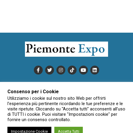
PUBBLICITÀ
INFORMATIVA COOKIE
Consenso per i Cookie
INFORMATIVA SULLA PRIVACY
Utilizziamo i cookie sul nostro sito Web per offrirti
CONDIZIONI DI UTILIZZO
DATI SOCIETARI
NOVAJO
l'esperienza più pertinente ricordando le tue preferenze e le
visite ripetute. Cliccando su "Accetta tutti" acconsenti all'uso
CREDITS
CONTATTTI
di TUTTI i cookie. Puoi visitare "Impostazioni cookie" per
fornire un consenso controllato.
Impostazione Cookie
Accetta Tutti
Creative Commons Attribuzione - Non commerciale - Non opere