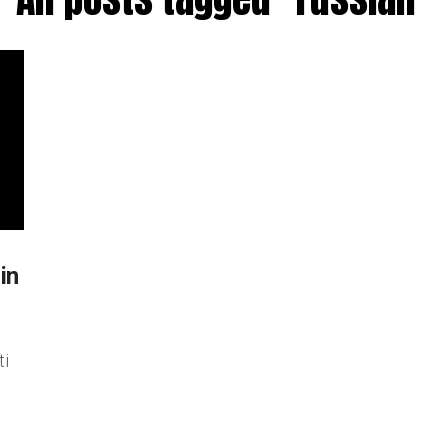
in
ti