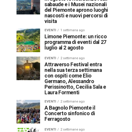
sabaude e i Musei nazionali
del Piemonte aprono luoghi
nascosti e nuovi percorsi di
visita
EVENTI
1 settimana ago
Limone Piemonte: un ricco
programma di eventi dal 27
luglio al 2 agosto
EVENTI
2 settimane ago
Attraverso Festival entra
nella sua terza settimana
con ospiti come Elio
Germano, Alessandro
Perissinotto, Cecilia Sala e
Laura Formenti
EVENTI
2 settimane ago
A Bagnolo Piemonte il
Concerto sinfonico di
Ferragosto
EVENTI
2 settimane ago