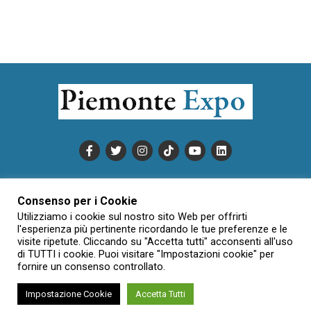
PUBBLICITÀ
INFORMATIVA COOKIE
Consenso per i Cookie
INFORMATIVA SULLA PRIVACY
Utilizziamo i cookie sul nostro sito Web per offrirti
CONDIZIONI DI UTILIZZO
DATI SOCIETARI
NOVAJO
l'esperienza più pertinente ricordando le tue preferenze e le
visite ripetute. Cliccando su "Accetta tutti" acconsenti all'uso
CREDITS
CONTATTTI
di TUTTI i cookie. Puoi visitare "Impostazioni cookie" per
fornire un consenso controllato.
Impostazione Cookie
Accetta Tutti
Creative Commons Attribuzione - Non commerciale - Non opere
derivate 3.0 Italia (CC BY-NC-ND 3.0 IT)