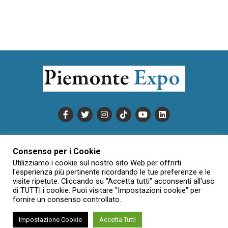
PUBBLICITÀ
INFORMATIVA COOKIE
Consenso per i Cookie
INFORMATIVA SULLA PRIVACY
Utilizziamo i cookie sul nostro sito Web per offrirti
CONDIZIONI DI UTILIZZO
DATI SOCIETARI
NOVAJO
l'esperienza più pertinente ricordando le tue preferenze e le
visite ripetute. Cliccando su "Accetta tutti" acconsenti all'uso
CREDITS
CONTATTTI
di TUTTI i cookie. Puoi visitare "Impostazioni cookie" per
fornire un consenso controllato.
Impostazione Cookie
Accetta Tutti
Creative Commons Attribuzione - Non commerciale - Non opere