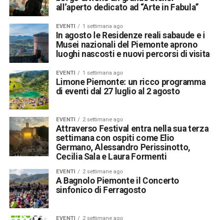
all’aperto dedicato ad “Arte in Fabula”
EVENTI
1 settimana ago
In agosto le Residenze reali sabaude e i
Musei nazionali del Piemonte aprono
luoghi nascosti e nuovi percorsi di visita
EVENTI
1 settimana ago
Limone Piemonte: un ricco programma
di eventi dal 27 luglio al 2 agosto
EVENTI
2 settimane ago
Attraverso Festival entra nella sua terza
settimana con ospiti come Elio
Germano, Alessandro Perissinotto,
Cecilia Sala e Laura Formenti
EVENTI
2 settimane ago
A Bagnolo Piemonte il Concerto
sinfonico di Ferragosto
EVENTI
2 settimane ago