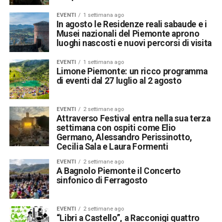
EVENTI
1 settimana ago
In agosto le Residenze reali sabaude e i
Musei nazionali del Piemonte aprono
luoghi nascosti e nuovi percorsi di visita
EVENTI
1 settimana ago
Limone Piemonte: un ricco programma
di eventi dal 27 luglio al 2 agosto
EVENTI
2 settimane ago
Attraverso Festival entra nella sua terza
settimana con ospiti come Elio
Germano, Alessandro Perissinotto,
Cecilia Sala e Laura Formenti
EVENTI
2 settimane ago
A Bagnolo Piemonte il Concerto
sinfonico di Ferragosto
EVENTI
2 settimane ago
“Libri a Castello”, a Racconigi quattro