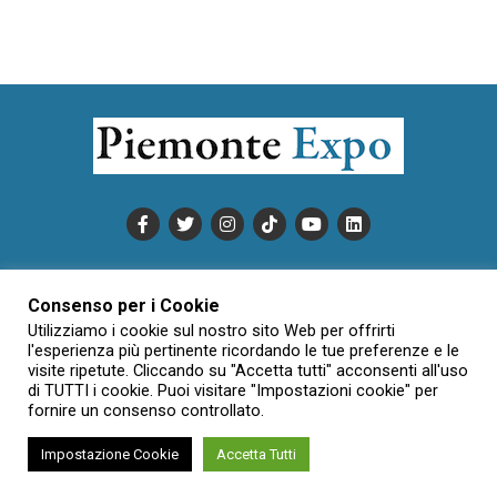
PUBBLICITÀ
INFORMATIVA COOKIE
Consenso per i Cookie
INFORMATIVA SULLA PRIVACY
Utilizziamo i cookie sul nostro sito Web per offrirti
CONDIZIONI DI UTILIZZO
DATI SOCIETARI
NOVAJO
l'esperienza più pertinente ricordando le tue preferenze e le
visite ripetute. Cliccando su "Accetta tutti" acconsenti all'uso
CREDITS
CONTATTTI
di TUTTI i cookie. Puoi visitare "Impostazioni cookie" per
fornire un consenso controllato.
Impostazione Cookie
Accetta Tutti
Creative Commons Attribuzione - Non commerciale - Non opere
derivate 3.0 Italia (CC BY-NC-ND 3.0 IT)