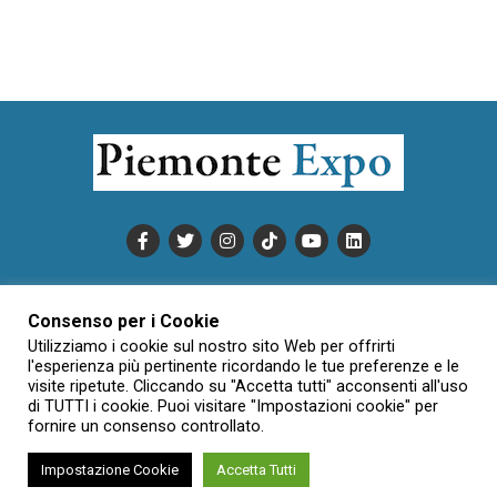
PUBBLICITÀ
INFORMATIVA COOKIE
Consenso per i Cookie
INFORMATIVA SULLA PRIVACY
Utilizziamo i cookie sul nostro sito Web per offrirti
CONDIZIONI DI UTILIZZO
DATI SOCIETARI
NOVAJO
l'esperienza più pertinente ricordando le tue preferenze e le
visite ripetute. Cliccando su "Accetta tutti" acconsenti all'uso
CREDITS
CONTATTTI
di TUTTI i cookie. Puoi visitare "Impostazioni cookie" per
fornire un consenso controllato.
Impostazione Cookie
Accetta Tutti
Creative Commons Attribuzione - Non commerciale - Non opere
derivate 3.0 Italia (CC BY-NC-ND 3.0 IT)