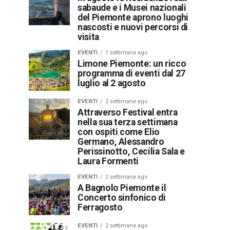
sabaude e i Musei nazionali
del Piemonte aprono luoghi
nascosti e nuovi percorsi di
visita
EVENTI
1 settimana ago
Limone Piemonte: un ricco
programma di eventi dal 27
luglio al 2 agosto
EVENTI
2 settimane ago
Attraverso Festival entra
nella sua terza settimana
con ospiti come Elio
Germano, Alessandro
Perissinotto, Cecilia Sala e
Laura Formenti
EVENTI
2 settimane ago
A Bagnolo Piemonte il
Concerto sinfonico di
Ferragosto
EVENTI
2 settimane ago