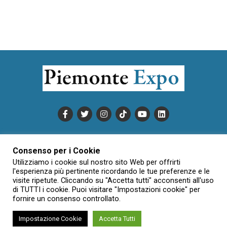
PUBBLICITÀ
INFORMATIVA COOKIE
Consenso per i Cookie
INFORMATIVA SULLA PRIVACY
Utilizziamo i cookie sul nostro sito Web per offrirti
CONDIZIONI DI UTILIZZO
DATI SOCIETARI
NOVAJO
l'esperienza più pertinente ricordando le tue preferenze e le
visite ripetute. Cliccando su "Accetta tutti" acconsenti all'uso
CREDITS
CONTATTTI
di TUTTI i cookie. Puoi visitare "Impostazioni cookie" per
fornire un consenso controllato.
Impostazione Cookie
Accetta Tutti
Creative Commons Attribuzione - Non commerciale - Non opere