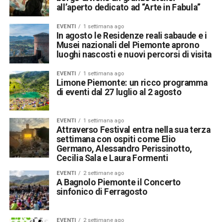
all’aperto dedicato ad “Arte in Fabula”
EVENTI
1 settimana ago
In agosto le Residenze reali sabaude e i
Musei nazionali del Piemonte aprono
luoghi nascosti e nuovi percorsi di visita
EVENTI
1 settimana ago
Limone Piemonte: un ricco programma
di eventi dal 27 luglio al 2 agosto
EVENTI
1 settimana ago
Attraverso Festival entra nella sua terza
settimana con ospiti come Elio
Germano, Alessandro Perissinotto,
Cecilia Sala e Laura Formenti
EVENTI
2 settimane ago
A Bagnolo Piemonte il Concerto
sinfonico di Ferragosto
EVENTI
2 settimane ago