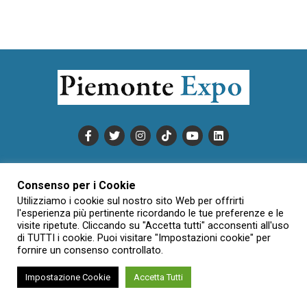
PUBBLICITÀ
INFORMATIVA COOKIE
Consenso per i Cookie
INFORMATIVA SULLA PRIVACY
Utilizziamo i cookie sul nostro sito Web per offrirti
CONDIZIONI DI UTILIZZO
DATI SOCIETARI
NOVAJO
l'esperienza più pertinente ricordando le tue preferenze e le
visite ripetute. Cliccando su "Accetta tutti" acconsenti all'uso
CREDITS
CONTATTTI
di TUTTI i cookie. Puoi visitare "Impostazioni cookie" per
fornire un consenso controllato.
Impostazione Cookie
Accetta Tutti
Creative Commons Attribuzione - Non commerciale - Non opere
derivate 3.0 Italia (CC BY-NC-ND 3.0 IT)