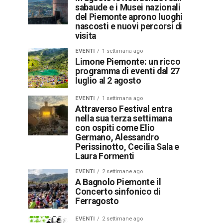
sabaude e i Musei nazionali
del Piemonte aprono luoghi
nascosti e nuovi percorsi di
visita
EVENTI
1 settimana ago
Limone Piemonte: un ricco
programma di eventi dal 27
luglio al 2 agosto
EVENTI
1 settimana ago
Attraverso Festival entra
nella sua terza settimana
con ospiti come Elio
Germano, Alessandro
Perissinotto, Cecilia Sala e
Laura Formenti
EVENTI
2 settimane ago
A Bagnolo Piemonte il
Concerto sinfonico di
Ferragosto
EVENTI
2 settimane ago