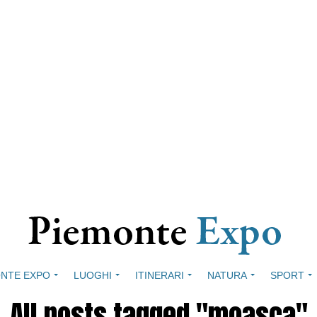
NTE EXPO
LUOGHI
ITINERARI
NATURA
SPORT
All posts tagged "moasca"