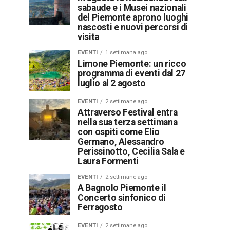
sabaude e i Musei nazionali
del Piemonte aprono luoghi
nascosti e nuovi percorsi di
visita
EVENTI
1 settimana ago
Limone Piemonte: un ricco
programma di eventi dal 27
luglio al 2 agosto
EVENTI
2 settimane ago
Attraverso Festival entra
nella sua terza settimana
con ospiti come Elio
Germano, Alessandro
Perissinotto, Cecilia Sala e
Laura Formenti
EVENTI
2 settimane ago
A Bagnolo Piemonte il
Concerto sinfonico di
Ferragosto
EVENTI
2 settimane ago