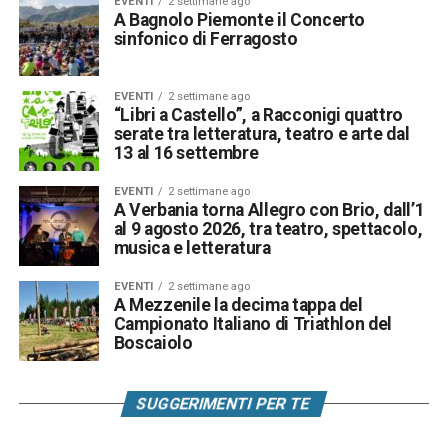
EVENTI
2 settimane ago
A Bagnolo Piemonte il Concerto
sinfonico di Ferragosto
EVENTI
2 settimane ago
“Libri a Castello”, a Racconigi quattro
serate tra letteratura, teatro e arte dal
13 al 16 settembre
EVENTI
2 settimane ago
A Verbania torna Allegro con Brio, dall’1
al 9 agosto 2026, tra teatro, spettacolo,
musica e letteratura
EVENTI
2 settimane ago
A Mezzenile la decima tappa del
Campionato Italiano di Triathlon del
Boscaiolo
SUGGERIMENTI PER TE