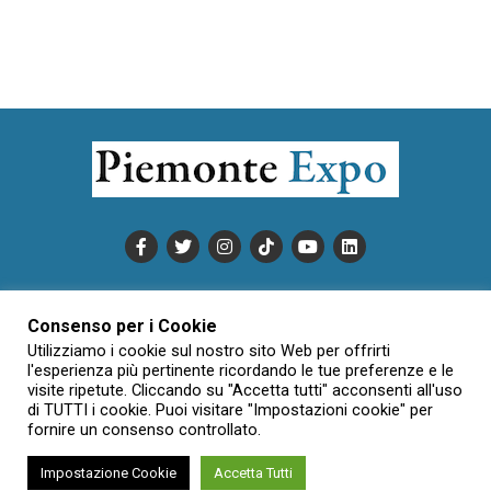
PUBBLICITÀ
INFORMATIVA COOKIE
Consenso per i Cookie
INFORMATIVA SULLA PRIVACY
Utilizziamo i cookie sul nostro sito Web per offrirti
CONDIZIONI DI UTILIZZO
DATI SOCIETARI
NOVAJO
l'esperienza più pertinente ricordando le tue preferenze e le
visite ripetute. Cliccando su "Accetta tutti" acconsenti all'uso
CREDITS
CONTATTTI
di TUTTI i cookie. Puoi visitare "Impostazioni cookie" per
fornire un consenso controllato.
Impostazione Cookie
Accetta Tutti
Creative Commons Attribuzione - Non commerciale - Non opere