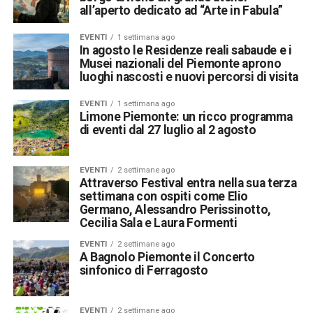
all’aperto dedicato ad “Arte in Fabula”
EVENTI
1 settimana ago
In agosto le Residenze reali sabaude e i
Musei nazionali del Piemonte aprono
luoghi nascosti e nuovi percorsi di visita
EVENTI
1 settimana ago
Limone Piemonte: un ricco programma
di eventi dal 27 luglio al 2 agosto
EVENTI
2 settimane ago
Attraverso Festival entra nella sua terza
settimana con ospiti come Elio
Germano, Alessandro Perissinotto,
Cecilia Sala e Laura Formenti
EVENTI
2 settimane ago
A Bagnolo Piemonte il Concerto
sinfonico di Ferragosto
EVENTI
2 settimane ago