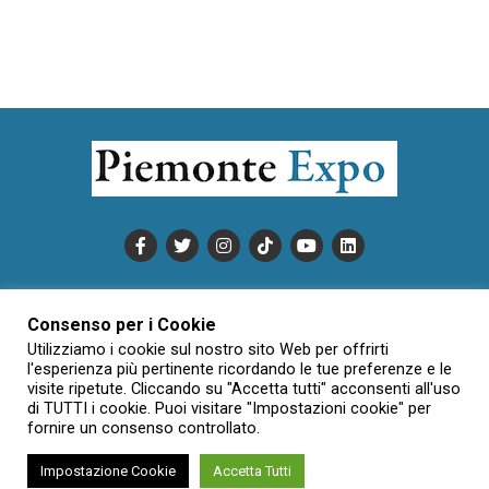
PUBBLICITÀ
INFORMATIVA COOKIE
Consenso per i Cookie
INFORMATIVA SULLA PRIVACY
Utilizziamo i cookie sul nostro sito Web per offrirti
CONDIZIONI DI UTILIZZO
DATI SOCIETARI
NOVAJO
l'esperienza più pertinente ricordando le tue preferenze e le
visite ripetute. Cliccando su "Accetta tutti" acconsenti all'uso
CREDITS
CONTATTTI
di TUTTI i cookie. Puoi visitare "Impostazioni cookie" per
fornire un consenso controllato.
Impostazione Cookie
Accetta Tutti
Creative Commons Attribuzione - Non commerciale - Non opere