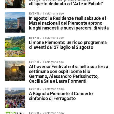
all’aperto dedicato ad “Arte in Fabula”
EVENTI
1 settimana ago
In agosto le Residenze reali sabaude e i
Musei nazionali del Piemonte aprono
luoghi nascosti e nuovi percorsi di visita
EVENTI
1 settimana ago
Limone Piemonte: un ricco programma
di eventi dal 27 luglio al 2 agosto
EVENTI
1 settimana ago
Attraverso Festival entra nella sua terza
settimana con ospiti come Elio
Germano, Alessandro Perissinotto,
Cecilia Sala e Laura Formenti
EVENTI
2 settimane ago
A Bagnolo Piemonte il Concerto
sinfonico di Ferragosto
EVENTI
2 settimane ago