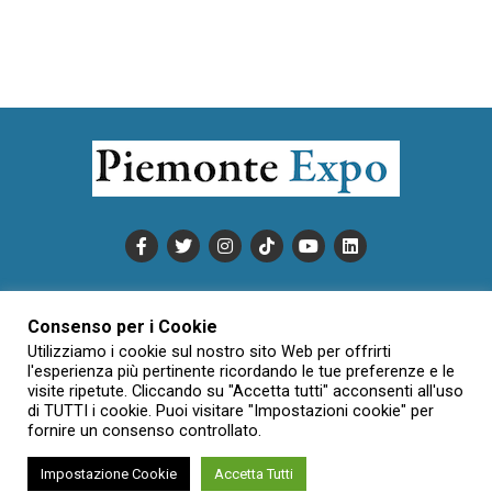
PUBBLICITÀ
INFORMATIVA COOKIE
Consenso per i Cookie
INFORMATIVA SULLA PRIVACY
Utilizziamo i cookie sul nostro sito Web per offrirti
CONDIZIONI DI UTILIZZO
DATI SOCIETARI
NOVAJO
l'esperienza più pertinente ricordando le tue preferenze e le
visite ripetute. Cliccando su "Accetta tutti" acconsenti all'uso
CREDITS
CONTATTTI
di TUTTI i cookie. Puoi visitare "Impostazioni cookie" per
fornire un consenso controllato.
Impostazione Cookie
Accetta Tutti
Creative Commons Attribuzione - Non commerciale - Non opere