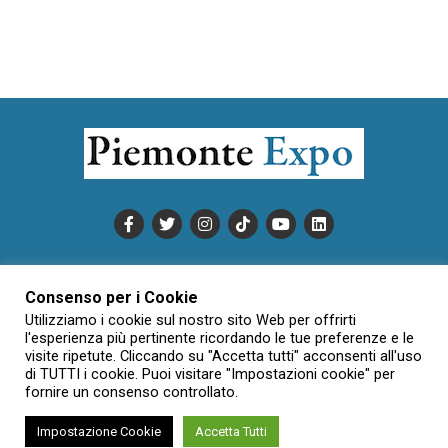
PUBBLICITÀ
INFORMATIVA COOKIE
Consenso per i Cookie
INFORMATIVA SULLA PRIVACY
Utilizziamo i cookie sul nostro sito Web per offrirti
CONDIZIONI DI UTILIZZO
DATI SOCIETARI
NOVAJO
l'esperienza più pertinente ricordando le tue preferenze e le
visite ripetute. Cliccando su "Accetta tutti" acconsenti all'uso
CREDITS
CONTATTTI
di TUTTI i cookie. Puoi visitare "Impostazioni cookie" per
fornire un consenso controllato.
Impostazione Cookie
Accetta Tutti
Creative Commons Attribuzione - Non commerciale - Non opere