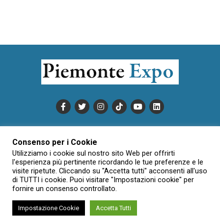
PUBBLICITÀ
INFORMATIVA COOKIE
Consenso per i Cookie
INFORMATIVA SULLA PRIVACY
Utilizziamo i cookie sul nostro sito Web per offrirti
CONDIZIONI DI UTILIZZO
DATI SOCIETARI
NOVAJO
l'esperienza più pertinente ricordando le tue preferenze e le
visite ripetute. Cliccando su "Accetta tutti" acconsenti all'uso
CREDITS
CONTATTTI
di TUTTI i cookie. Puoi visitare "Impostazioni cookie" per
fornire un consenso controllato.
Impostazione Cookie
Accetta Tutti
Creative Commons Attribuzione - Non commerciale - Non opere
derivate 3.0 Italia (CC BY-NC-ND 3.0 IT)