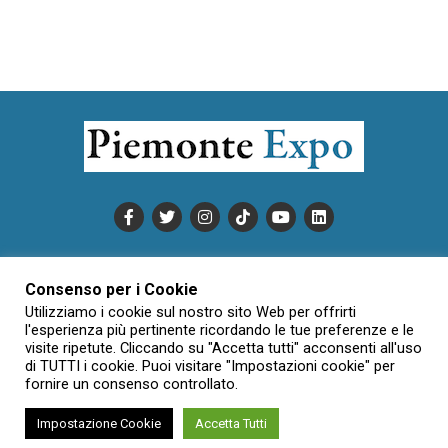
PUBBLICITÀ
INFORMATIVA COOKIE
Consenso per i Cookie
INFORMATIVA SULLA PRIVACY
Utilizziamo i cookie sul nostro sito Web per offrirti
CONDIZIONI DI UTILIZZO
DATI SOCIETARI
NOVAJO
l'esperienza più pertinente ricordando le tue preferenze e le
visite ripetute. Cliccando su "Accetta tutti" acconsenti all'uso
CREDITS
CONTATTTI
di TUTTI i cookie. Puoi visitare "Impostazioni cookie" per
fornire un consenso controllato.
Impostazione Cookie
Accetta Tutti
Creative Commons Attribuzione - Non commerciale - Non opere
derivate 3.0 Italia (CC BY-NC-ND 3.0 IT)