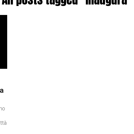
 a
ino
ttà