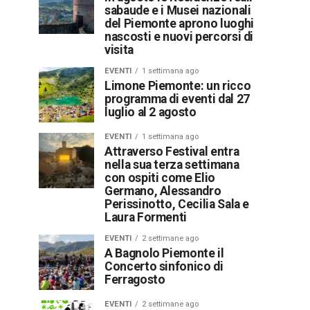
sabaude e i Musei nazionali
del Piemonte aprono luoghi
nascosti e nuovi percorsi di
visita
EVENTI
1 settimana ago
Limone Piemonte: un ricco
programma di eventi dal 27
luglio al 2 agosto
EVENTI
1 settimana ago
Attraverso Festival entra
nella sua terza settimana
con ospiti come Elio
Germano, Alessandro
Perissinotto, Cecilia Sala e
Laura Formenti
EVENTI
2 settimane ago
A Bagnolo Piemonte il
Concerto sinfonico di
Ferragosto
EVENTI
2 settimane ago