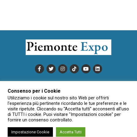
PUBBLICITÀ
INFORMATIVA COOKIE
Consenso per i Cookie
INFORMATIVA SULLA PRIVACY
Utilizziamo i cookie sul nostro sito Web per offrirti
CONDIZIONI DI UTILIZZO
DATI SOCIETARI
NOVAJO
l'esperienza più pertinente ricordando le tue preferenze e le
visite ripetute. Cliccando su "Accetta tutti" acconsenti all'uso
CREDITS
CONTATTTI
di TUTTI i cookie. Puoi visitare "Impostazioni cookie" per
fornire un consenso controllato.
Impostazione Cookie
Accetta Tutti
Creative Commons Attribuzione - Non commerciale - Non opere