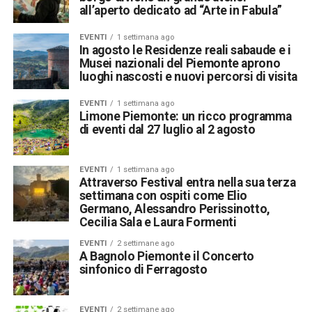
all’aperto dedicato ad “Arte in Fabula”
EVENTI
1 settimana ago
In agosto le Residenze reali sabaude e i
Musei nazionali del Piemonte aprono
luoghi nascosti e nuovi percorsi di visita
EVENTI
1 settimana ago
Limone Piemonte: un ricco programma
di eventi dal 27 luglio al 2 agosto
EVENTI
1 settimana ago
Attraverso Festival entra nella sua terza
settimana con ospiti come Elio
Germano, Alessandro Perissinotto,
Cecilia Sala e Laura Formenti
EVENTI
2 settimane ago
A Bagnolo Piemonte il Concerto
sinfonico di Ferragosto
EVENTI
2 settimane ago