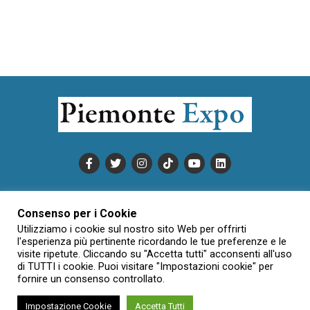
PUBBLICITÀ
INFORMATIVA COOKIE
Consenso per i Cookie
INFORMATIVA SULLA PRIVACY
Utilizziamo i cookie sul nostro sito Web per offrirti
CONDIZIONI DI UTILIZZO
DATI SOCIETARI
NOVAJO
l'esperienza più pertinente ricordando le tue preferenze e le
visite ripetute. Cliccando su "Accetta tutti" acconsenti all'uso
CREDITS
CONTATTTI
di TUTTI i cookie. Puoi visitare "Impostazioni cookie" per
fornire un consenso controllato.
Impostazione Cookie
Accetta Tutti
Creative Commons Attribuzione - Non commerciale - Non opere