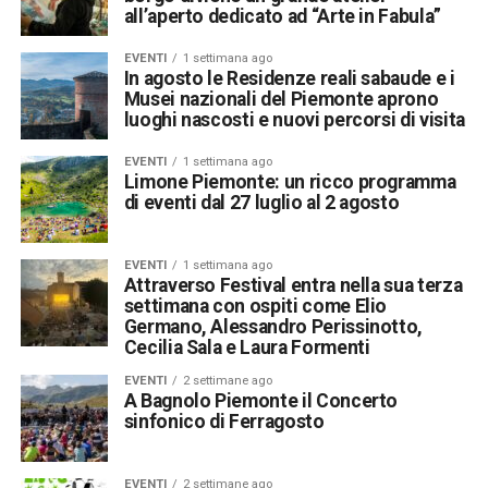
all’aperto dedicato ad “Arte in Fabula”
EVENTI
1 settimana ago
In agosto le Residenze reali sabaude e i
Musei nazionali del Piemonte aprono
luoghi nascosti e nuovi percorsi di visita
EVENTI
1 settimana ago
Limone Piemonte: un ricco programma
di eventi dal 27 luglio al 2 agosto
EVENTI
1 settimana ago
Attraverso Festival entra nella sua terza
settimana con ospiti come Elio
Germano, Alessandro Perissinotto,
Cecilia Sala e Laura Formenti
EVENTI
2 settimane ago
A Bagnolo Piemonte il Concerto
sinfonico di Ferragosto
EVENTI
2 settimane ago