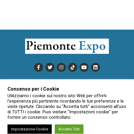
PUBBLICITÀ
INFORMATIVA COOKIE
Consenso per i Cookie
INFORMATIVA SULLA PRIVACY
Utilizziamo i cookie sul nostro sito Web per offrirti
CONDIZIONI DI UTILIZZO
DATI SOCIETARI
NOVAJO
l'esperienza più pertinente ricordando le tue preferenze e le
visite ripetute. Cliccando su "Accetta tutti" acconsenti all'uso
CREDITS
CONTATTTI
di TUTTI i cookie. Puoi visitare "Impostazioni cookie" per
fornire un consenso controllato.
Impostazione Cookie
Accetta Tutti
Creative Commons Attribuzione - Non commerciale - Non opere