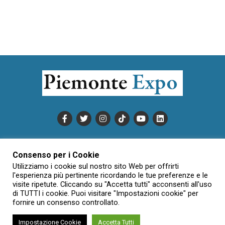
PUBBLICITÀ
INFORMATIVA COOKIE
Consenso per i Cookie
INFORMATIVA SULLA PRIVACY
Utilizziamo i cookie sul nostro sito Web per offrirti
CONDIZIONI DI UTILIZZO
DATI SOCIETARI
NOVAJO
l'esperienza più pertinente ricordando le tue preferenze e le
visite ripetute. Cliccando su "Accetta tutti" acconsenti all'uso
CREDITS
CONTATTTI
di TUTTI i cookie. Puoi visitare "Impostazioni cookie" per
fornire un consenso controllato.
Impostazione Cookie
Accetta Tutti
Creative Commons Attribuzione - Non commerciale - Non opere