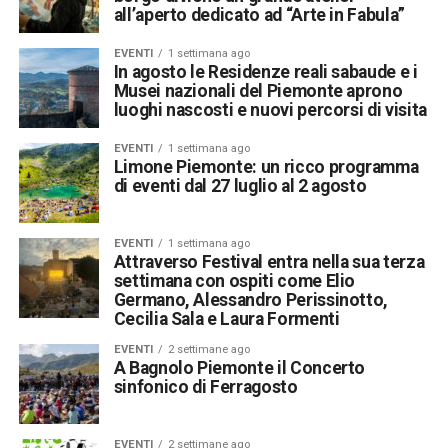
all’aperto dedicato ad “Arte in Fabula”
EVENTI
1 settimana ago
In agosto le Residenze reali sabaude e i
Musei nazionali del Piemonte aprono
luoghi nascosti e nuovi percorsi di visita
EVENTI
1 settimana ago
Limone Piemonte: un ricco programma
di eventi dal 27 luglio al 2 agosto
EVENTI
1 settimana ago
Attraverso Festival entra nella sua terza
settimana con ospiti come Elio
Germano, Alessandro Perissinotto,
Cecilia Sala e Laura Formenti
EVENTI
2 settimane ago
A Bagnolo Piemonte il Concerto
sinfonico di Ferragosto
EVENTI
2 settimane ago