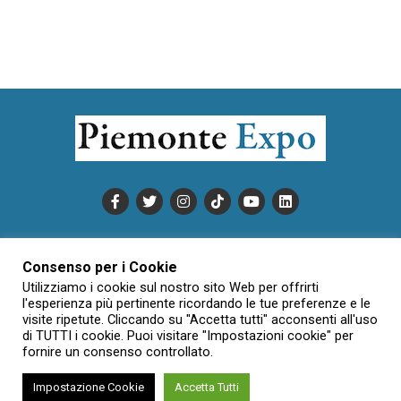
PUBBLICITÀ
INFORMATIVA COOKIE
Consenso per i Cookie
INFORMATIVA SULLA PRIVACY
Utilizziamo i cookie sul nostro sito Web per offrirti
CONDIZIONI DI UTILIZZO
DATI SOCIETARI
NOVAJO
l'esperienza più pertinente ricordando le tue preferenze e le
visite ripetute. Cliccando su "Accetta tutti" acconsenti all'uso
CREDITS
CONTATTTI
di TUTTI i cookie. Puoi visitare "Impostazioni cookie" per
fornire un consenso controllato.
Impostazione Cookie
Accetta Tutti
Creative Commons Attribuzione - Non commerciale - Non opere