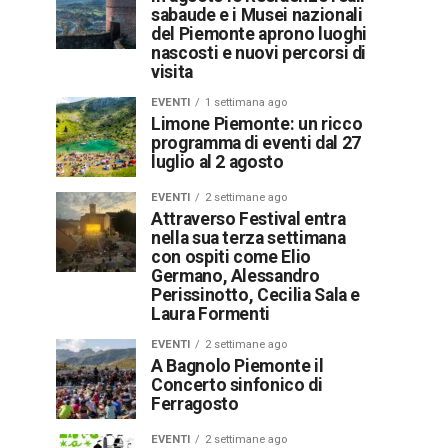
sabaude e i Musei nazionali
del Piemonte aprono luoghi
nascosti e nuovi percorsi di
visita
EVENTI
1 settimana ago
Limone Piemonte: un ricco
programma di eventi dal 27
luglio al 2 agosto
EVENTI
2 settimane ago
Attraverso Festival entra
nella sua terza settimana
con ospiti come Elio
Germano, Alessandro
Perissinotto, Cecilia Sala e
Laura Formenti
EVENTI
2 settimane ago
A Bagnolo Piemonte il
Concerto sinfonico di
Ferragosto
EVENTI
2 settimane ago