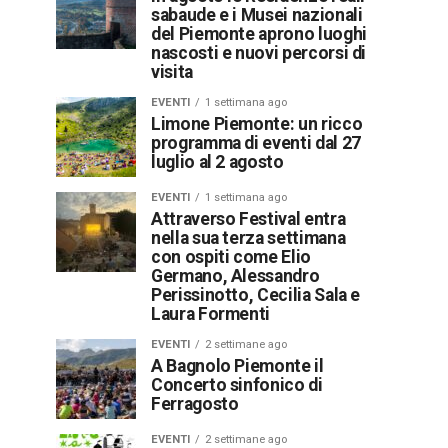
sabaude e i Musei nazionali
del Piemonte aprono luoghi
nascosti e nuovi percorsi di
visita
EVENTI
1 settimana ago
Limone Piemonte: un ricco
programma di eventi dal 27
luglio al 2 agosto
EVENTI
1 settimana ago
Attraverso Festival entra
nella sua terza settimana
con ospiti come Elio
Germano, Alessandro
Perissinotto, Cecilia Sala e
Laura Formenti
EVENTI
2 settimane ago
A Bagnolo Piemonte il
Concerto sinfonico di
Ferragosto
EVENTI
2 settimane ago