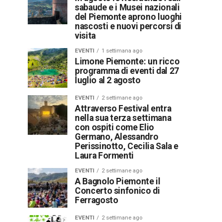
sabaude e i Musei nazionali
del Piemonte aprono luoghi
nascosti e nuovi percorsi di
visita
EVENTI
1 settimana ago
Limone Piemonte: un ricco
programma di eventi dal 27
luglio al 2 agosto
EVENTI
2 settimane ago
Attraverso Festival entra
nella sua terza settimana
con ospiti come Elio
Germano, Alessandro
Perissinotto, Cecilia Sala e
Laura Formenti
EVENTI
2 settimane ago
A Bagnolo Piemonte il
Concerto sinfonico di
Ferragosto
EVENTI
2 settimane ago