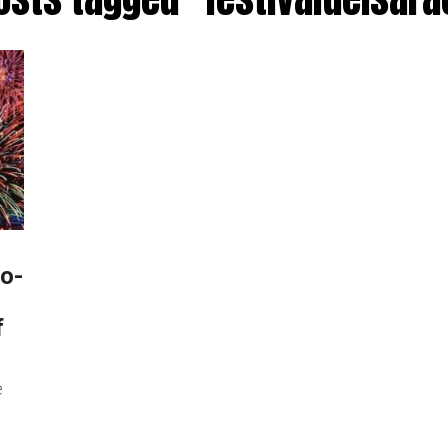
o-
f
e