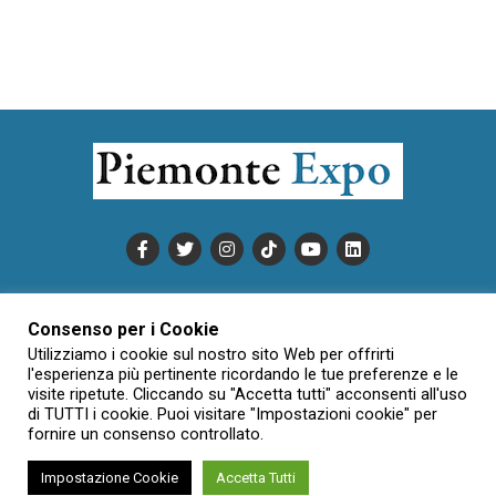
PUBBLICITÀ
INFORMATIVA COOKIE
Consenso per i Cookie
INFORMATIVA SULLA PRIVACY
Utilizziamo i cookie sul nostro sito Web per offrirti
CONDIZIONI DI UTILIZZO
DATI SOCIETARI
NOVAJO
l'esperienza più pertinente ricordando le tue preferenze e le
visite ripetute. Cliccando su "Accetta tutti" acconsenti all'uso
CREDITS
CONTATTTI
di TUTTI i cookie. Puoi visitare "Impostazioni cookie" per
fornire un consenso controllato.
Impostazione Cookie
Accetta Tutti
Creative Commons Attribuzione - Non commerciale - Non opere