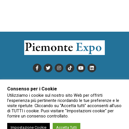
PUBBLICITÀ
INFORMATIVA COOKIE
Consenso per i Cookie
INFORMATIVA SULLA PRIVACY
Utilizziamo i cookie sul nostro sito Web per offrirti
CONDIZIONI DI UTILIZZO
DATI SOCIETARI
NOVAJO
l'esperienza più pertinente ricordando le tue preferenze e le
visite ripetute. Cliccando su "Accetta tutti" acconsenti all'uso
CREDITS
CONTATTTI
di TUTTI i cookie. Puoi visitare "Impostazioni cookie" per
fornire un consenso controllato.
Impostazione Cookie
Accetta Tutti
Creative Commons Attribuzione - Non commerciale - Non opere