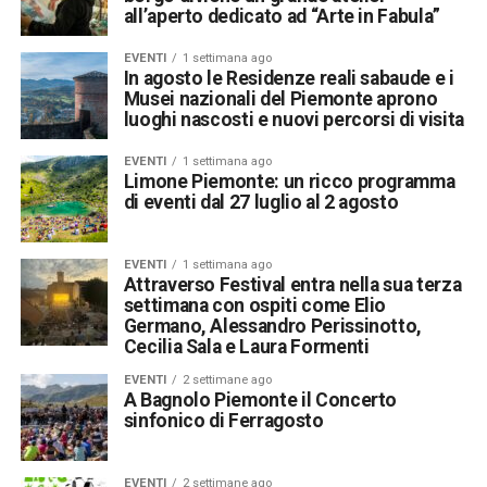
all’aperto dedicato ad “Arte in Fabula”
EVENTI
1 settimana ago
In agosto le Residenze reali sabaude e i
Musei nazionali del Piemonte aprono
luoghi nascosti e nuovi percorsi di visita
EVENTI
1 settimana ago
Limone Piemonte: un ricco programma
di eventi dal 27 luglio al 2 agosto
EVENTI
1 settimana ago
Attraverso Festival entra nella sua terza
settimana con ospiti come Elio
Germano, Alessandro Perissinotto,
Cecilia Sala e Laura Formenti
EVENTI
2 settimane ago
A Bagnolo Piemonte il Concerto
sinfonico di Ferragosto
EVENTI
2 settimane ago