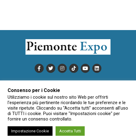
PUBBLICITÀ
INFORMATIVA COOKIE
Consenso per i Cookie
INFORMATIVA SULLA PRIVACY
Utilizziamo i cookie sul nostro sito Web per offrirti
CONDIZIONI DI UTILIZZO
DATI SOCIETARI
NOVAJO
l'esperienza più pertinente ricordando le tue preferenze e le
visite ripetute. Cliccando su "Accetta tutti" acconsenti all'uso
CREDITS
CONTATTTI
di TUTTI i cookie. Puoi visitare "Impostazioni cookie" per
fornire un consenso controllato.
Impostazione Cookie
Accetta Tutti
Creative Commons Attribuzione - Non commerciale - Non opere