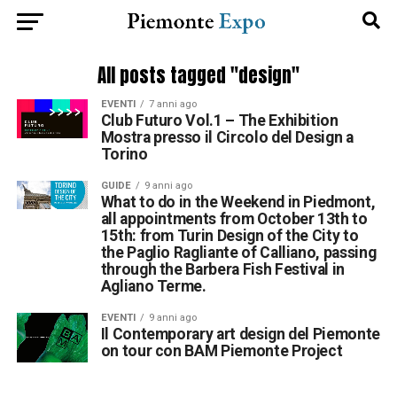
All posts tagged "design"
EVENTI
7 anni ago
Club Futuro Vol.1 – The Exhibition
Mostra presso il Circolo del Design a
Torino
GUIDE
9 anni ago
What to do in the Weekend in Piedmont,
all appointments from October 13th to
15th: from Turin Design of the City to
the Paglio Ragliante of Calliano, passing
through the Barbera Fish Festival in
Agliano Terme.
EVENTI
9 anni ago
Il Contemporary art design del Piemonte
on tour con BAM Piemonte Project