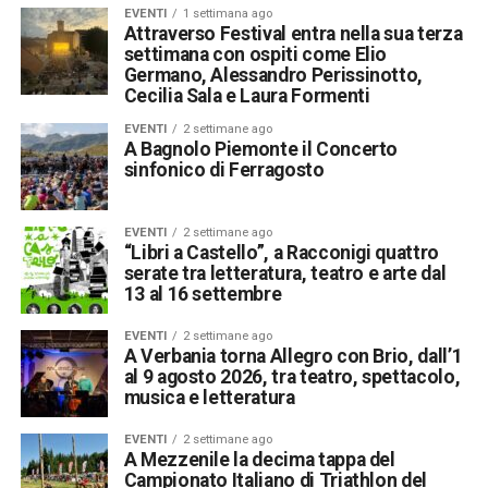
EVENTI
1 settimana ago
Attraverso Festival entra nella sua terza
settimana con ospiti come Elio
Germano, Alessandro Perissinotto,
Cecilia Sala e Laura Formenti
EVENTI
2 settimane ago
A Bagnolo Piemonte il Concerto
sinfonico di Ferragosto
EVENTI
2 settimane ago
“Libri a Castello”, a Racconigi quattro
serate tra letteratura, teatro e arte dal
13 al 16 settembre
EVENTI
2 settimane ago
A Verbania torna Allegro con Brio, dall’1
al 9 agosto 2026, tra teatro, spettacolo,
musica e letteratura
EVENTI
2 settimane ago
A Mezzenile la decima tappa del
Campionato Italiano di Triathlon del