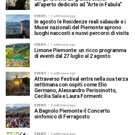
all’aperto dedicato ad “Arte in Fabula”
EVENTI
1 settimana ago
In agosto le Residenze reali sabaude e i
Musei nazionali del Piemonte aprono
luoghi nascosti e nuovi percorsi di visita
EVENTI
1 settimana ago
Limone Piemonte: un ricco programma
di eventi dal 27 luglio al 2 agosto
EVENTI
2 settimane ago
Attraverso Festival entra nella sua terza
settimana con ospiti come Elio
Germano, Alessandro Perissinotto,
Cecilia Sala e Laura Formenti
EVENTI
2 settimane ago
A Bagnolo Piemonte il Concerto
sinfonico di Ferragosto
EVENTI
2 settimane ago