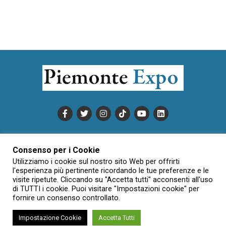
PUBBLICITÀ
INFORMATIVA COOKIE
Consenso per i Cookie
INFORMATIVA SULLA PRIVACY
Utilizziamo i cookie sul nostro sito Web per offrirti
CONDIZIONI DI UTILIZZO
DATI SOCIETARI
NOVAJO
l'esperienza più pertinente ricordando le tue preferenze e le
visite ripetute. Cliccando su "Accetta tutti" acconsenti all'uso
CREDITS
CONTATTTI
di TUTTI i cookie. Puoi visitare "Impostazioni cookie" per
fornire un consenso controllato.
Impostazione Cookie
Accetta Tutti
Creative Commons Attribuzione - Non commerciale - Non opere