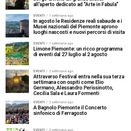
all’aperto dedicato ad “Arte in Fabula”
EVENTI
1 settimana ago
In agosto le Residenze reali sabaude e i
Musei nazionali del Piemonte aprono
luoghi nascosti e nuovi percorsi di visita
EVENTI
1 settimana ago
Limone Piemonte: un ricco programma
di eventi dal 27 luglio al 2 agosto
EVENTI
2 settimane ago
Attraverso Festival entra nella sua terza
settimana con ospiti come Elio
Germano, Alessandro Perissinotto,
Cecilia Sala e Laura Formenti
EVENTI
2 settimane ago
A Bagnolo Piemonte il Concerto
sinfonico di Ferragosto
EVENTI
2 settimane ago