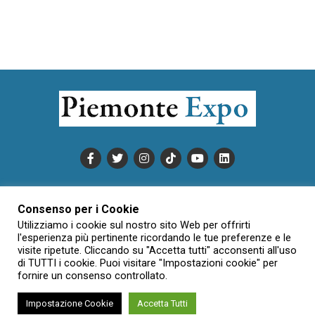
PUBBLICITÀ
INFORMATIVA COOKIE
Consenso per i Cookie
INFORMATIVA SULLA PRIVACY
Utilizziamo i cookie sul nostro sito Web per offrirti
CONDIZIONI DI UTILIZZO
DATI SOCIETARI
NOVAJO
l'esperienza più pertinente ricordando le tue preferenze e le
visite ripetute. Cliccando su "Accetta tutti" acconsenti all'uso
CREDITS
CONTATTTI
di TUTTI i cookie. Puoi visitare "Impostazioni cookie" per
fornire un consenso controllato.
Impostazione Cookie
Accetta Tutti
Creative Commons Attribuzione - Non commerciale - Non opere