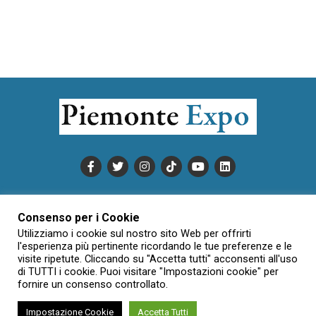
PUBBLICITÀ
INFORMATIVA COOKIE
Consenso per i Cookie
INFORMATIVA SULLA PRIVACY
Utilizziamo i cookie sul nostro sito Web per offrirti
CONDIZIONI DI UTILIZZO
DATI SOCIETARI
NOVAJO
l'esperienza più pertinente ricordando le tue preferenze e le
visite ripetute. Cliccando su "Accetta tutti" acconsenti all'uso
CREDITS
CONTATTTI
di TUTTI i cookie. Puoi visitare "Impostazioni cookie" per
fornire un consenso controllato.
Impostazione Cookie
Accetta Tutti
Creative Commons Attribuzione - Non commerciale - Non opere