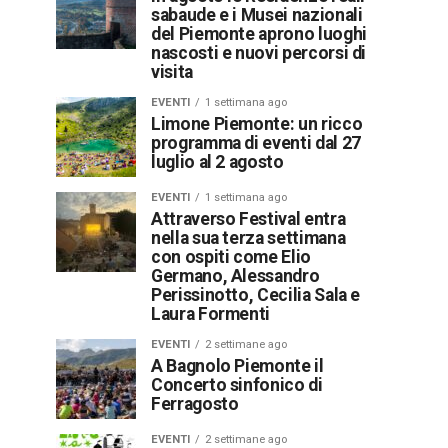
sabaude e i Musei nazionali
del Piemonte aprono luoghi
nascosti e nuovi percorsi di
visita
EVENTI
1 settimana ago
Limone Piemonte: un ricco
programma di eventi dal 27
luglio al 2 agosto
EVENTI
1 settimana ago
Attraverso Festival entra
nella sua terza settimana
con ospiti come Elio
Germano, Alessandro
Perissinotto, Cecilia Sala e
Laura Formenti
EVENTI
2 settimane ago
A Bagnolo Piemonte il
Concerto sinfonico di
Ferragosto
EVENTI
2 settimane ago