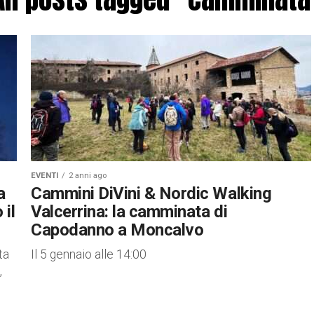
EVENTI
2 anni ago
a
Cammini DiVini & Nordic Walking
 il
Valcerrina: la camminata di
Capodanno a Moncalvo
ta
Il 5 gennaio alle 14:00
,