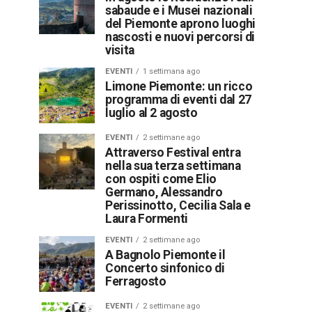
sabaude e i Musei nazionali
del Piemonte aprono luoghi
nascosti e nuovi percorsi di
visita
EVENTI
1 settimana ago
Limone Piemonte: un ricco
programma di eventi dal 27
luglio al 2 agosto
EVENTI
2 settimane ago
Attraverso Festival entra
nella sua terza settimana
con ospiti come Elio
Germano, Alessandro
Perissinotto, Cecilia Sala e
Laura Formenti
EVENTI
2 settimane ago
A Bagnolo Piemonte il
Concerto sinfonico di
Ferragosto
EVENTI
2 settimane ago