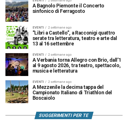
EVENTI
2 settimane ago
A Bagnolo Piemonte il Concerto
sinfonico di Ferragosto
EVENTI
2 settimane ago
“Libri a Castello”, a Racconigi quattro
serate tra letteratura, teatro e arte dal
13 al 16 settembre
EVENTI
2 settimane ago
A Verbania torna Allegro con Brio, dall’1
al 9 agosto 2026, tra teatro, spettacolo,
musica e letteratura
EVENTI
2 settimane ago
A Mezzenile la decima tappa del
Campionato Italiano di Triathlon del
Boscaiolo
SUGGERIMENTI PER TE