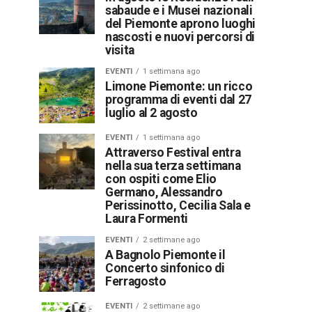
sabaude e i Musei nazionali
del Piemonte aprono luoghi
nascosti e nuovi percorsi di
visita
EVENTI
1 settimana ago
Limone Piemonte: un ricco
programma di eventi dal 27
luglio al 2 agosto
EVENTI
1 settimana ago
Attraverso Festival entra
nella sua terza settimana
con ospiti come Elio
Germano, Alessandro
Perissinotto, Cecilia Sala e
Laura Formenti
EVENTI
2 settimane ago
A Bagnolo Piemonte il
Concerto sinfonico di
Ferragosto
EVENTI
2 settimane ago