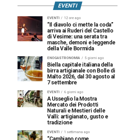
EVENTI
EVENTI
12 ore ago
“Il diavolo ci mette la coda”
arriva ai Ruderi del Castello
di Vesime: una serata tra
masche, demoni e leggende
della Valle Bormida
ENOGASTRONOMIA
5 giorni ago
Biella capitale italiana della
birra artigianale con Bolle di
Malto 2026, dal 30 agosto al
7 settembre
EVENTI
6 giorni ago
A Usseglio la Mostra
Mercato dei Prodotti
Naturali e Mestieri delle
Valli: artigianato, gusto e
tradizione
EVENTI
1 settimana ago
“Cambiano come