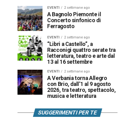
EVENTI
2 settimane ago
A Bagnolo Piemonte il
Concerto sinfonico di
Ferragosto
EVENTI
2 settimane ago
“Libri a Castello”, a
Racconigi quattro serate tra
letteratura, teatro e arte dal
13 al 16 settembre
EVENTI
2 settimane ago
A Verbania torna Allegro
con Brio, dall’1 al 9 agosto
2026, tra teatro, spettacolo,
musica e letteratura
SUGGERIMENTI PER TE