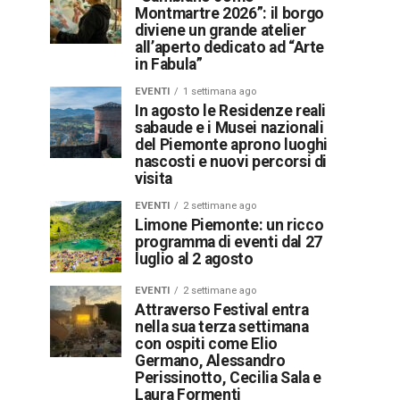
Montmartre 2026”: il borgo
diviene un grande atelier
all’aperto dedicato ad “Arte
in Fabula”
EVENTI
1 settimana ago
In agosto le Residenze reali
sabaude e i Musei nazionali
del Piemonte aprono luoghi
nascosti e nuovi percorsi di
visita
EVENTI
2 settimane ago
Limone Piemonte: un ricco
programma di eventi dal 27
luglio al 2 agosto
EVENTI
2 settimane ago
Attraverso Festival entra
nella sua terza settimana
con ospiti come Elio
Germano, Alessandro
Perissinotto, Cecilia Sala e
Laura Formenti