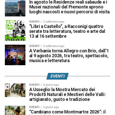
In agosto le Residenze reali sabaude e i
Musei nazionali del Piemonte aprono
luoghi nascosti e nuovi percorsi di visita
EVENTI
2 settimane ago
“Libri a Castello”, a Racconigi quattro
serate tra letteratura, teatro e arte dal
13 al 16 settembre
EVENTI
2 settimane ago
A Verbania torna Allegro con Brio, dall’1
al 9 agosto 2026, tra teatro, spettacolo,
musica e letteratura
EVENTI
EVENTI
4 giorni ago
A Usseglio la Mostra Mercato dei
Prodotti Naturali e Mestieri delle Valli:
artigianato, gusto e tradizione
EVENTI
5 giorni ago
“Cambiano come Montmartre 2026”: il