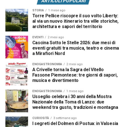
ARTICOLI POPOLARI
STORIA
1 mese ago
Torre Pellice riscopre il suo volto Liberty:
al via un nuovo itinerario tra ville storiche,
architettura e sapori del territorio
EVENTI
2 mesi ago
Cascina Sotto le Stelle 2026: due mesi di
eventi gratuiti tra musica, teatro e cinema
a Mirafiori Nord
ENOGASTRONOMIA
2 mesi ago
A Crivelle torna la Sagra del Vitello
Fassone Piemontese: tre giorni di sapori,
musica e divertimento
ENOGASTRONOMIA
1 mese ago
Usseglio celebra i 30 anni della Mostra
Nazionale della Toma di Lanzo: due
weekend tra gusto, tradizioni e montagna
CURIOSITÀ
3 settimane ago
I segreti del Dolmen di Postua: in Valsesia